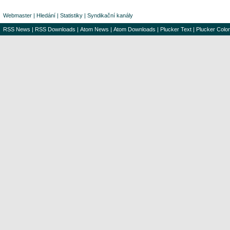
Webmaster
|
Hledání
|
Statistiky
|
Syndikační kanály
RSS News
|
RSS Downloads
|
Atom News
|
Atom Downloads
|
Plucker Text
|
Plucker Color