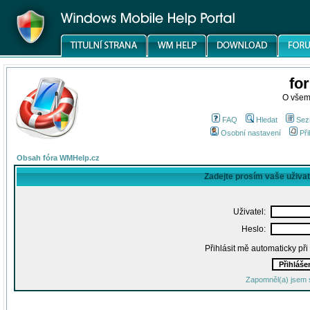
fo
O všem
FAQ
Hledat
Sez
Osobní nastavení
Při
Obsah fóra WMHelp.cz
Zadejte prosím vaše uživa
Uživatel:
Heslo:
Přihlásit mě automaticky př
Zapomněl(a) jsem 