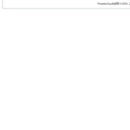
phpBB
Powered by
© 2001, 