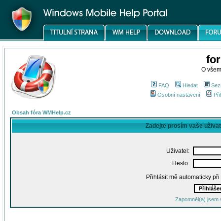
fo
O všem
FAQ
Hledat
Sez
Osobní nastavení
Při
Obsah fóra WMHelp.cz
Zadejte prosím vaše uživa
Uživatel:
Heslo:
Přihlásit mě automaticky př
Zapomněl(a) jsem 