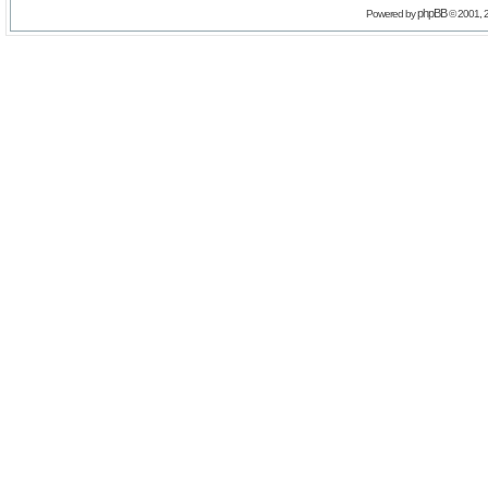
phpBB
Powered by
© 2001, 