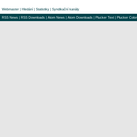
Webmaster
|
Hledání
|
Statistiky
|
Syndikační kanály
RSS News
|
RSS Downloads
|
Atom News
|
Atom Downloads
|
Plucker Text
|
Plucker Color