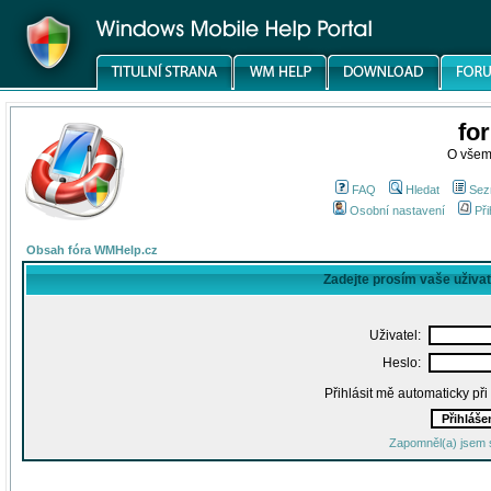
fo
O všem
FAQ
Hledat
Sez
Osobní nastavení
Při
Obsah fóra WMHelp.cz
Zadejte prosím vaše uživa
Uživatel:
Heslo:
Přihlásit mě automaticky př
Zapomněl(a) jsem 