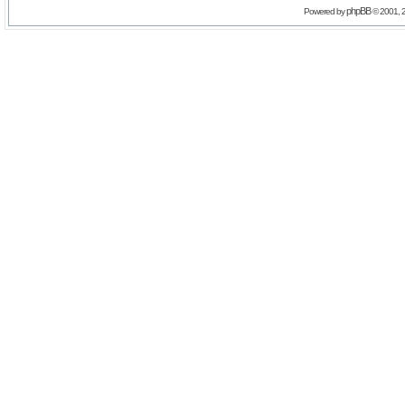
phpBB
Powered by
© 2001, 