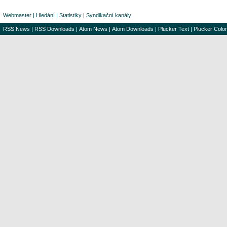
Webmaster
|
Hledání
|
Statistiky
|
Syndikační kanály
RSS News
|
RSS Downloads
|
Atom News
|
Atom Downloads
|
Plucker Text
|
Plucker Color