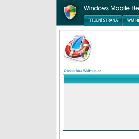
Obsah fóra WMHelp.cz