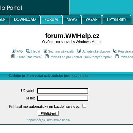
forum.WMHelp.cz
O všem, co souvisí s Windows Mobile
FAQ
Hledat
Seznam uživatelů
Uživatelské skupiny
Registrac
Osobní nastavení
Přihlásit se pro kontrolu soukromých zpráv
Přihlášen
Zadejte prosím vaše uživatelské jméno a heslo
Uživatel:
Heslo:
Přihlásit mě automaticky při každé návštěvě:
Zapomněl(a) jsem svoje heslo