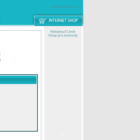
windowsmobile.cz
Reklama
/
Ceník
Vstup pro inzerenty
e
í