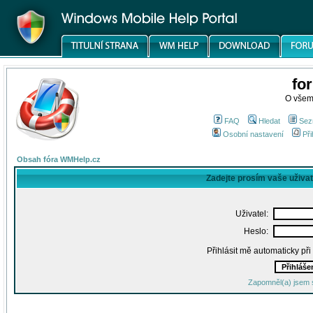
fo
O všem
FAQ
Hledat
Sez
Osobní nastavení
Při
Obsah fóra WMHelp.cz
Zadejte prosím vaše uživa
Uživatel:
Heslo:
Přihlásit mě automaticky př
Zapomněl(a) jsem 