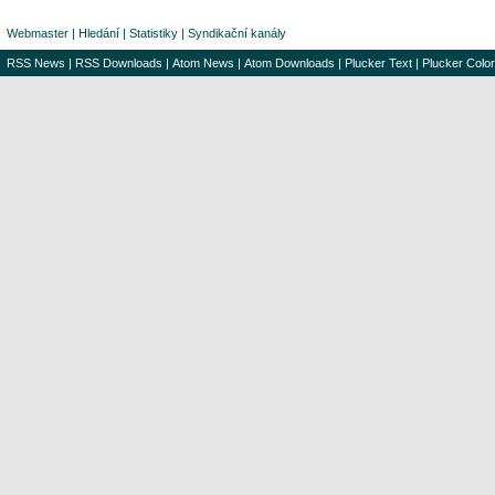
Webmaster
|
Hledání
|
Statistiky
|
Syndikační kanály
RSS News
|
RSS Downloads
|
Atom News
|
Atom Downloads
|
Plucker Text
|
Plucker Color