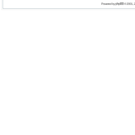
phpBB
Powered by
© 2001, 