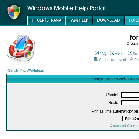
fo
O všem
FAQ
Hledat
Sez
Osobní nastavení
Při
Obsah fóra WMHelp.cz
Zadejte prosím vaše uživa
Uživatel:
Heslo:
Přihlásit mě automaticky př
Zapomněl(a) jsem 