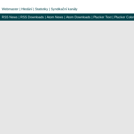
Webmaster
|
Hledání
|
Statistiky
|
Syndikační kanály
RSS News
|
RSS Downloads
|
Atom News
|
Atom Downloads
|
Plucker Text
|
Plucker Color