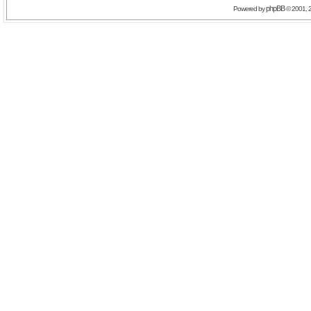
phpBB
Powered by
© 2001, 