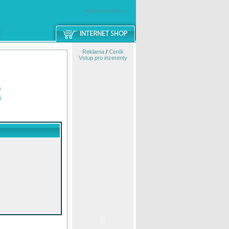
windowsmobile.cz
Reklama
/
Ceník
Vstup pro inzerenty
e
í