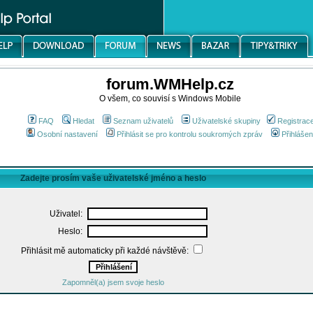
forum.WMHelp.cz
O všem, co souvisí s Windows Mobile
FAQ
Hledat
Seznam uživatelů
Uživatelské skupiny
Registrac
Osobní nastavení
Přihlásit se pro kontrolu soukromých zpráv
Přihlášen
Zadejte prosím vaše uživatelské jméno a heslo
Uživatel:
Heslo:
Přihlásit mě automaticky při každé návštěvě:
Zapomněl(a) jsem svoje heslo