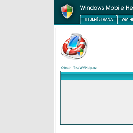
Obsah fóra WMHelp.cz