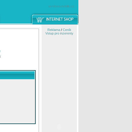
windowsmobile.cz
Reklama
/
Ceník
Vstup pro inzerenty
e
í