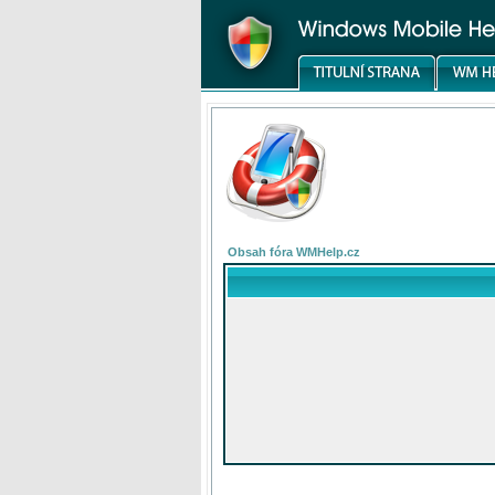
Obsah fóra WMHelp.cz