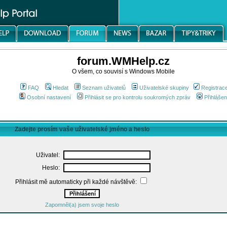
forum.WMHelp.cz
O všem, co souvisí s Windows Mobile
FAQ
Hledat
Seznam uživatelů
Uživatelské skupiny
Registrac
Osobní nastavení
Přihlásit se pro kontrolu soukromých zpráv
Přihlášen
Zadejte prosím vaše uživatelské jméno a heslo
Uživatel:
Heslo:
Přihlásit mě automaticky při každé návštěvě:
Zapomněl(a) jsem svoje heslo