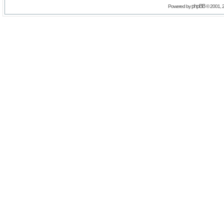
phpBB
Powered by
© 2001, 