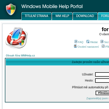
fo
O všem
FAQ
Hledat
Sez
Osobní nastavení
Při
Obsah fóra WMHelp.cz
Zadejte prosím vaše uživa
Uživatel:
Heslo:
Přihlásit mě automaticky př
Zapomněl(a) jsem 