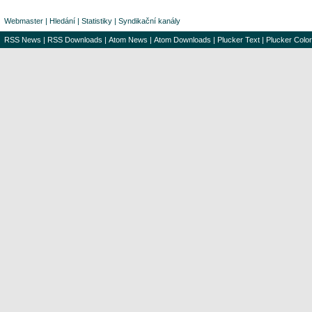
Webmaster
|
Hledání
|
Statistiky
|
Syndikační kanály
RSS News
|
RSS Downloads
|
Atom News
|
Atom Downloads
|
Plucker Text
|
Plucker Color