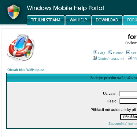
fo
O všem
FAQ
Hledat
Sez
Osobní nastavení
Při
Obsah fóra WMHelp.cz
Zadejte prosím vaše uživa
Uživatel:
Heslo:
Přihlásit mě automaticky př
Zapomněl(a) jsem 