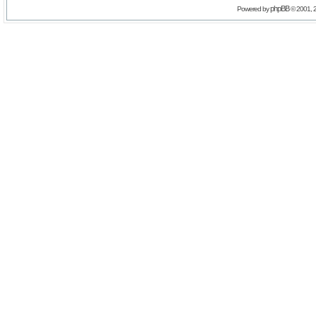
phpBB
Powered by
© 2001, 