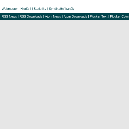
Webmaster
|
Hledání
|
Statistiky
|
Syndikační kanály
RSS News
|
RSS Downloads
|
Atom News
|
Atom Downloads
|
Plucker Text
|
Plucker Color