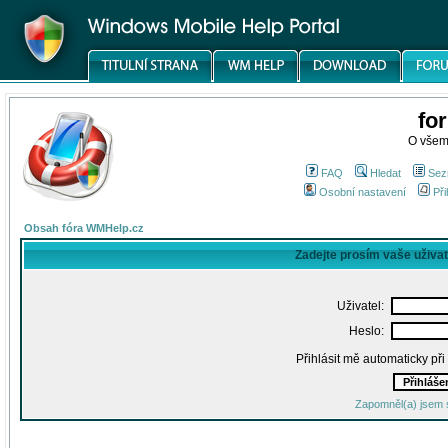
fo
O všem
FAQ
Hledat
Sez
Osobní nastavení
Při
Obsah fóra WMHelp.cz
Zadejte prosím vaše uživa
Uživatel:
Heslo:
Přihlásit mě automaticky př
Zapomněl(a) jsem 