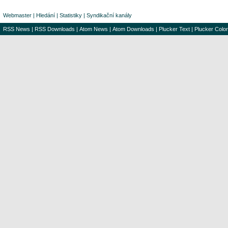
Webmaster
|
Hledání
|
Statistiky
|
Syndikační kanály
RSS News
|
RSS Downloads
|
Atom News
|
Atom Downloads
|
Plucker Text
|
Plucker Color