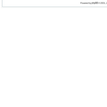
phpBB
Powered by
© 2001, 