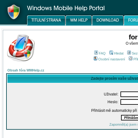
fo
O všem
FAQ
Hledat
Sez
Osobní nastavení
Při
Obsah fóra WMHelp.cz
Zadejte prosím vaše uživa
Uživatel:
Heslo:
Přihlásit mě automaticky př
Zapomněl(a) jsem 