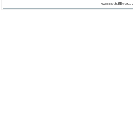
phpBB
Powered by
© 2001, 