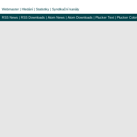
Webmaster
|
Hledání
|
Statistiky
|
Syndikační kanály
RSS News
|
RSS Downloads
|
Atom News
|
Atom Downloads
|
Plucker Text
|
Plucker Color