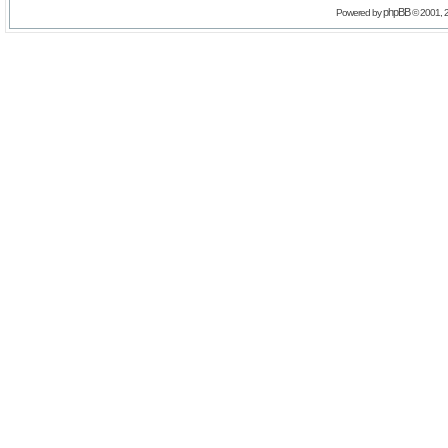
phpBB
Powered by
© 2001, 