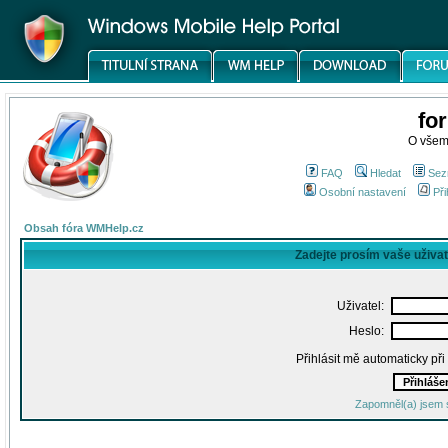
fo
O všem
FAQ
Hledat
Sez
Osobní nastavení
Při
Obsah fóra WMHelp.cz
Zadejte prosím vaše uživa
Uživatel:
Heslo:
Přihlásit mě automaticky př
Zapomněl(a) jsem 