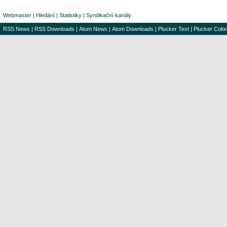
Webmaster
|
Hledání
|
Statistiky
|
Syndikační kanály
RSS News
|
RSS Downloads
|
Atom News
|
Atom Downloads
|
Plucker Text
|
Plucker Color