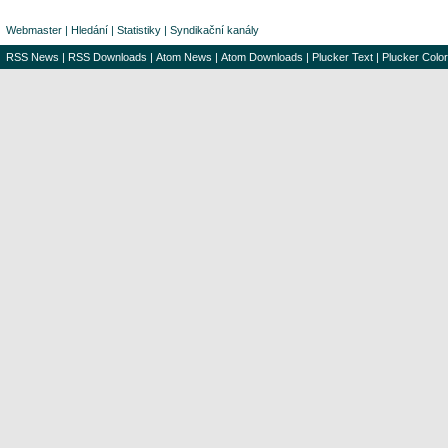
Webmaster
|
Hledání
|
Statistiky
|
Syndikační kanály
RSS News
|
RSS Downloads
|
Atom News
|
Atom Downloads
|
Plucker Text
|
Plucker Color