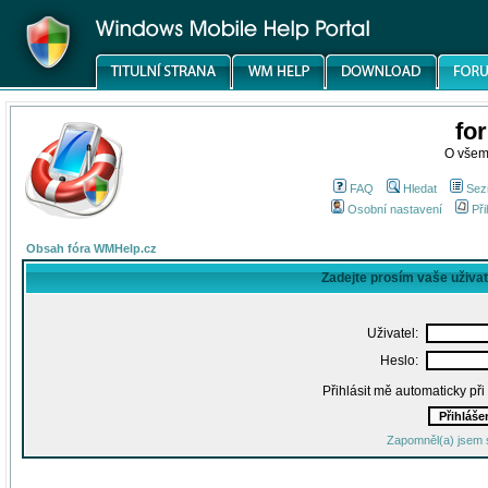
fo
O všem
FAQ
Hledat
Sez
Osobní nastavení
Při
Obsah fóra WMHelp.cz
Zadejte prosím vaše uživa
Uživatel:
Heslo:
Přihlásit mě automaticky př
Zapomněl(a) jsem 