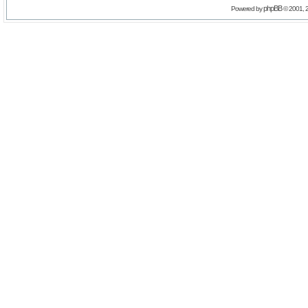
phpBB
Powered by
© 2001, 