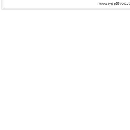
phpBB
Powered by
© 2001, 