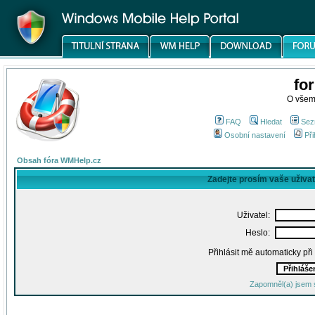
fo
O všem
FAQ
Hledat
Sez
Osobní nastavení
Při
Obsah fóra WMHelp.cz
Zadejte prosím vaše uživa
Uživatel:
Heslo:
Přihlásit mě automaticky př
Zapomněl(a) jsem 