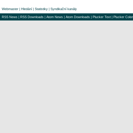
Webmaster
|
Hledání
|
Statistiky
|
Syndikační kanály
RSS News
|
RSS Downloads
|
Atom News
|
Atom Downloads
|
Plucker Text
|
Plucker Color