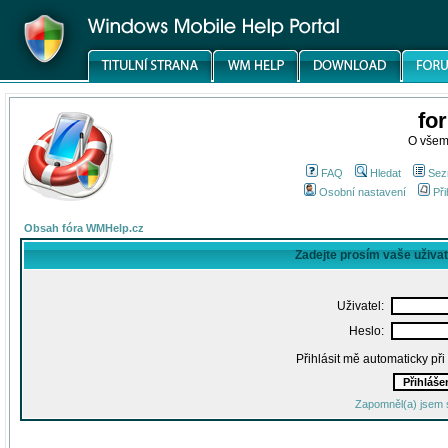
fo
O všem
FAQ
Hledat
Sez
Osobní nastavení
Při
Obsah fóra WMHelp.cz
Zadejte prosím vaše uživa
Uživatel:
Heslo:
Přihlásit mě automaticky př
Zapomněl(a) jsem 