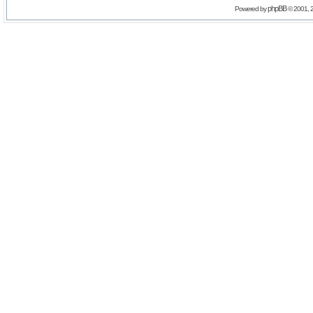
phpBB
Powered by
© 2001, 