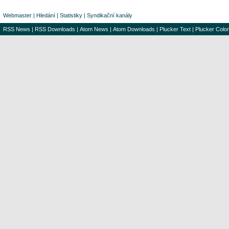
Webmaster
|
Hledání
|
Statistiky
|
Syndikační kanály
RSS News
|
RSS Downloads
|
Atom News
|
Atom Downloads
|
Plucker Text
|
Plucker Color