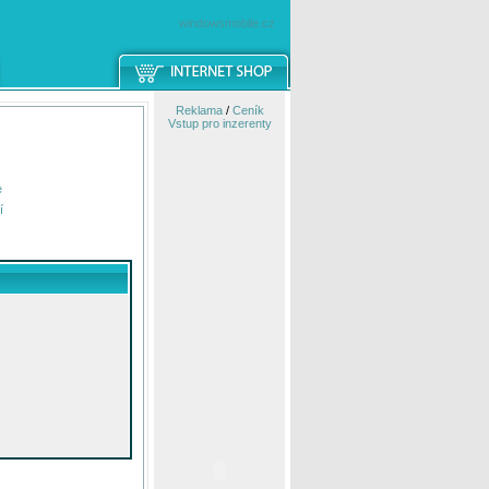
windowsmobile.cz
Reklama
/
Ceník
Vstup pro inzerenty
e
í