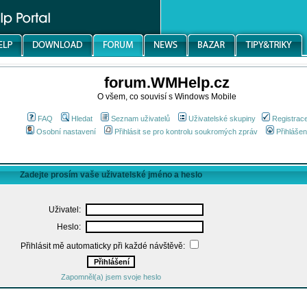
forum.WMHelp.cz
O všem, co souvisí s Windows Mobile
FAQ
Hledat
Seznam uživatelů
Uživatelské skupiny
Registrac
Osobní nastavení
Přihlásit se pro kontrolu soukromých zpráv
Přihlášen
Zadejte prosím vaše uživatelské jméno a heslo
Uživatel:
Heslo:
Přihlásit mě automaticky při každé návštěvě:
Zapomněl(a) jsem svoje heslo