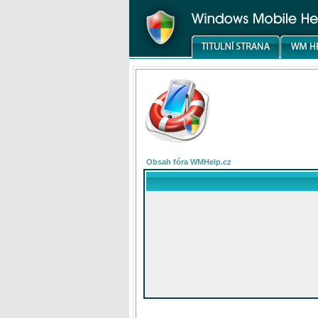
Obsah fóra WMHelp.cz