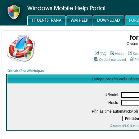
fo
O všem
FAQ
Hledat
Sez
Osobní nastavení
Při
Obsah fóra WMHelp.cz
Zadejte prosím vaše uživa
Uživatel:
Heslo:
Přihlásit mě automaticky př
Zapomněl(a) jsem 