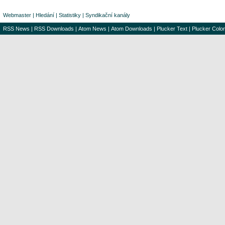
Webmaster
|
Hledání
|
Statistiky
|
Syndikační kanály
RSS News
|
RSS Downloads
|
Atom News
|
Atom Downloads
|
Plucker Text
|
Plucker Color