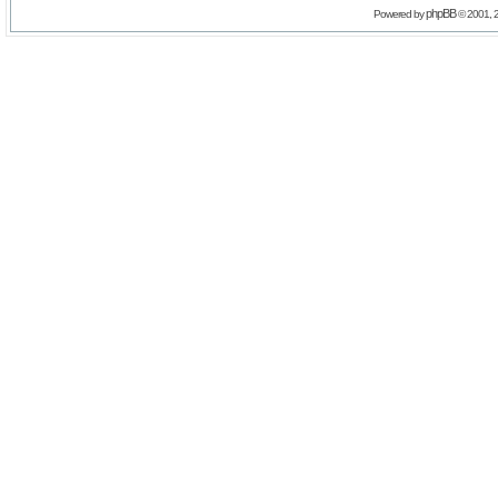
phpBB
Powered by
© 2001, 