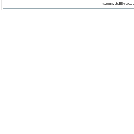
phpBB
Powered by
© 2001, 