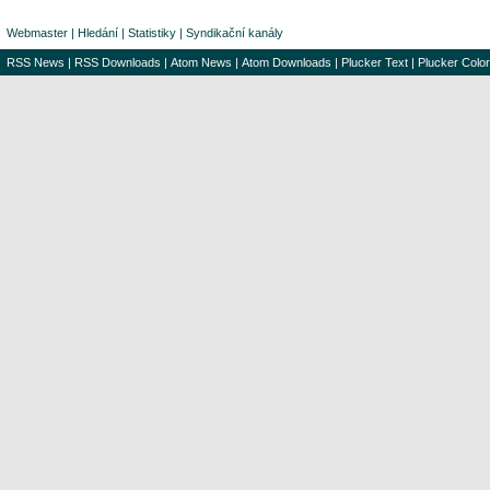
Webmaster
|
Hledání
|
Statistiky
|
Syndikační kanály
RSS News
|
RSS Downloads
|
Atom News
|
Atom Downloads
|
Plucker Text
|
Plucker Color