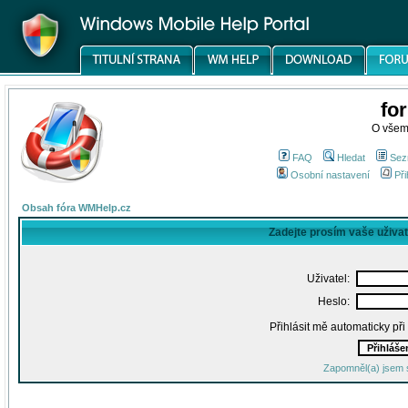
fo
O všem
FAQ
Hledat
Sez
Osobní nastavení
Při
Obsah fóra WMHelp.cz
Zadejte prosím vaše uživa
Uživatel:
Heslo:
Přihlásit mě automaticky př
Zapomněl(a) jsem 