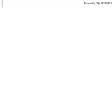
phpBB
Powered by
© 2001, 