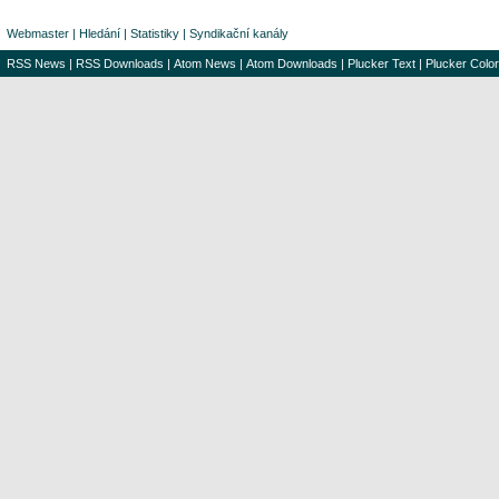
Webmaster
|
Hledání
|
Statistiky
|
Syndikační kanály
RSS News
|
RSS Downloads
|
Atom News
|
Atom Downloads
|
Plucker Text
|
Plucker Color