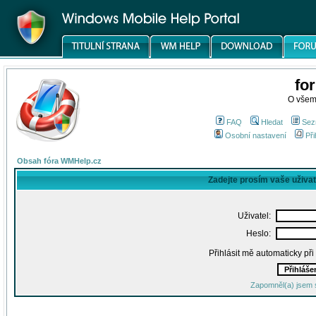
fo
O všem
FAQ
Hledat
Sez
Osobní nastavení
Při
Obsah fóra WMHelp.cz
Zadejte prosím vaše uživa
Uživatel:
Heslo:
Přihlásit mě automaticky př
Zapomněl(a) jsem 