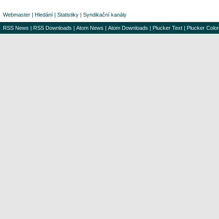
Webmaster
|
Hledání
|
Statistiky
|
Syndikační kanály
RSS News
|
RSS Downloads
|
Atom News
|
Atom Downloads
|
Plucker Text
|
Plucker Color