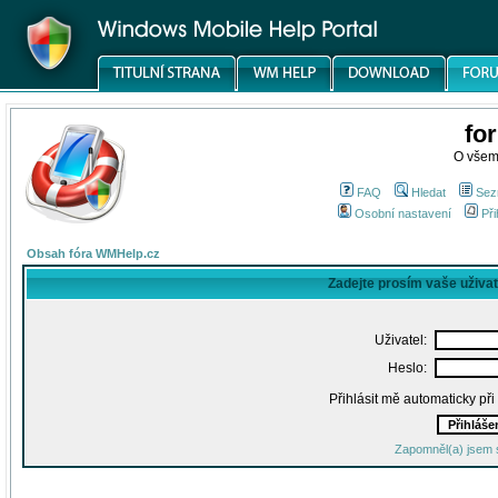
fo
O všem
FAQ
Hledat
Sez
Osobní nastavení
Při
Obsah fóra WMHelp.cz
Zadejte prosím vaše uživa
Uživatel:
Heslo:
Přihlásit mě automaticky př
Zapomněl(a) jsem 