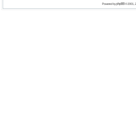
phpBB
Powered by
© 2001, 