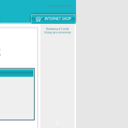
windowsmobile.cz
Reklama
/
Ceník
Vstup pro inzerenty
e
í