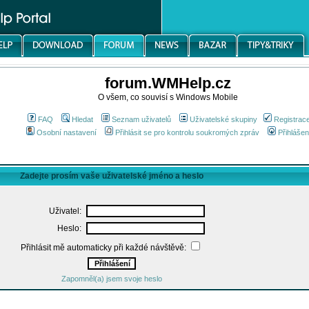
forum.WMHelp.cz
O všem, co souvisí s Windows Mobile
FAQ
Hledat
Seznam uživatelů
Uživatelské skupiny
Registrac
Osobní nastavení
Přihlásit se pro kontrolu soukromých zpráv
Přihlášen
Zadejte prosím vaše uživatelské jméno a heslo
Uživatel:
Heslo:
Přihlásit mě automaticky při každé návštěvě:
Zapomněl(a) jsem svoje heslo