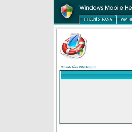
Obsah fóra WMHelp.cz