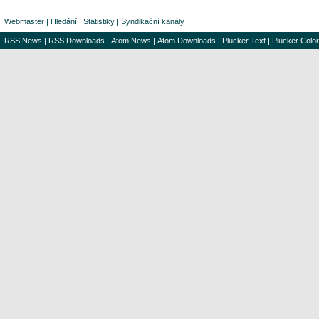
Webmaster
|
Hledání
|
Statistiky
|
Syndikační kanály
RSS News
|
RSS Downloads
|
Atom News
|
Atom Downloads
|
Plucker Text
|
Plucker Color