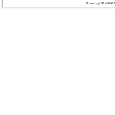
phpBB
Powered by
© 2001, 