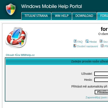
fo
O všem
FAQ
Hledat
Sez
Osobní nastavení
Při
Obsah fóra WMHelp.cz
Zadejte prosím vaše uživa
Uživatel:
Heslo:
Přihlásit mě automaticky př
Zapomněl(a) jsem 