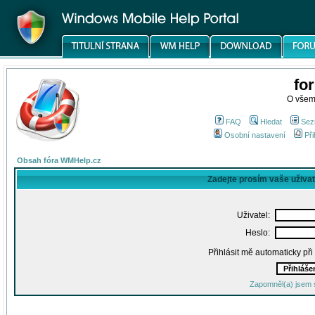
fo
O všem
FAQ
Hledat
Sez
Osobní nastavení
Při
Obsah fóra WMHelp.cz
Zadejte prosím vaše uživa
Uživatel:
Heslo:
Přihlásit mě automaticky př
Zapomněl(a) jsem 