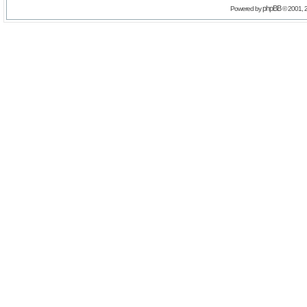
phpBB
Powered by
© 2001, 