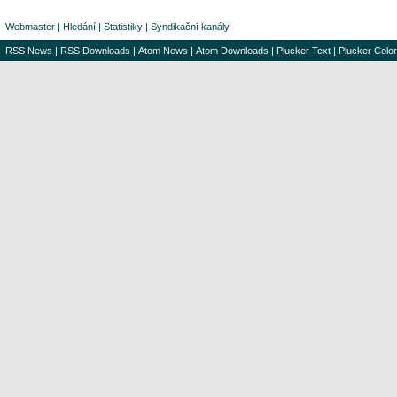
Webmaster
|
Hledání
|
Statistiky
|
Syndikační kanály
RSS News
|
RSS Downloads
|
Atom News
|
Atom Downloads
|
Plucker Text
|
Plucker Color