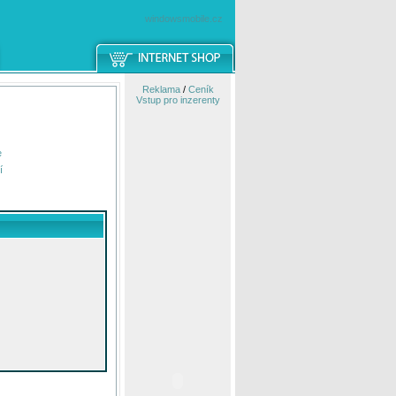
windowsmobile.cz
Reklama
/
Ceník
Vstup pro inzerenty
e
í