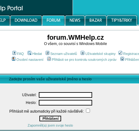
forum.WMHelp.cz
O všem, co souvisí s Windows Mobile
FAQ
Hledat
Seznam uživatelů
Uživatelské skupiny
Registrac
Osobní nastavení
Přihlásit se pro kontrolu soukromých zpráv
Přihlášen
Zadejte prosím vaše uživatelské jméno a heslo
Uživatel:
Heslo:
Přihlásit mě automaticky při každé návštěvě:
Zapomněl(a) jsem svoje heslo