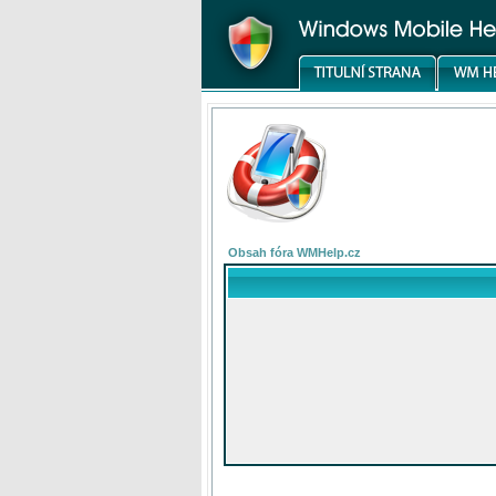
Obsah fóra WMHelp.cz