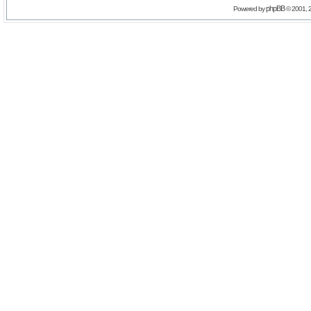
phpBB
Powered by
© 2001, 