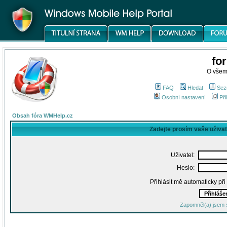
fo
O všem
FAQ
Hledat
Sez
Osobní nastavení
Při
Obsah fóra WMHelp.cz
Zadejte prosím vaše uživa
Uživatel:
Heslo:
Přihlásit mě automaticky př
Zapomněl(a) jsem 