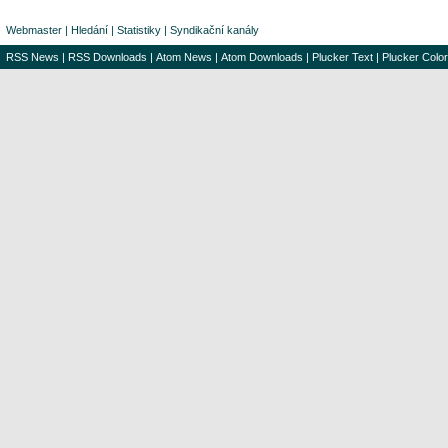
Webmaster
|
Hledání
|
Statistiky
|
Syndikační kanály
RSS News
|
RSS Downloads
|
Atom News
|
Atom Downloads
|
Plucker Text
|
Plucker Color