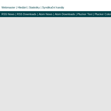
Webmaster
|
Hledání
|
Statistiky
|
Syndikační kanály
RSS News
|
RSS Downloads
|
Atom News
|
Atom Downloads
|
Plucker Text
|
Plucker Color