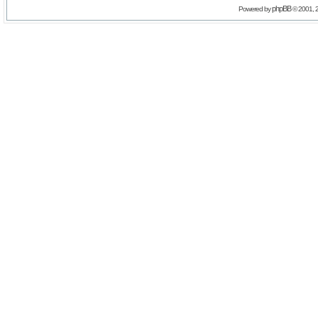
phpBB
Powered by
© 2001, 