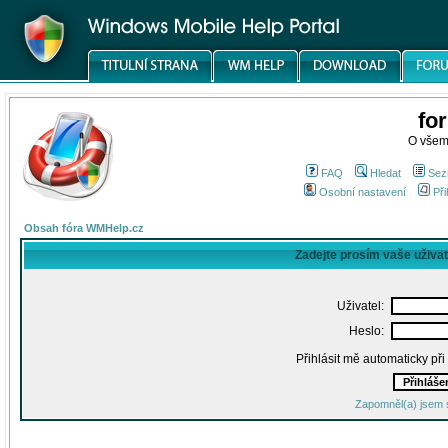
fo
O všem
FAQ
Hledat
Sez
Osobní nastavení
Při
Obsah fóra WMHelp.cz
Zadejte prosím vaše uživa
Uživatel:
Heslo:
Přihlásit mě automaticky př
Zapomněl(a) jsem 