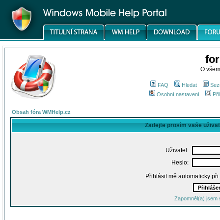
fo
O všem
FAQ
Hledat
Sez
Osobní nastavení
Při
Obsah fóra WMHelp.cz
Zadejte prosím vaše uživa
Uživatel:
Heslo:
Přihlásit mě automaticky př
Zapomněl(a) jsem 