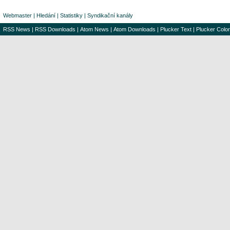
Webmaster
|
Hledání
|
Statistiky
|
Syndikační kanály
RSS News
|
RSS Downloads
|
Atom News
|
Atom Downloads
|
Plucker Text
|
Plucker Color