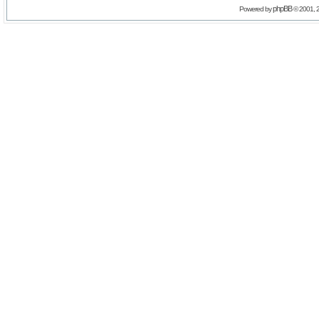
phpBB
Powered by
© 2001, 