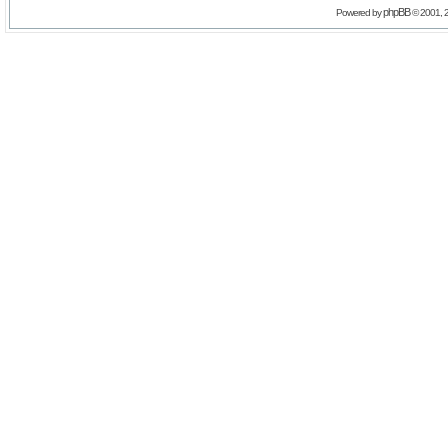
phpBB
Powered by
© 2001, 