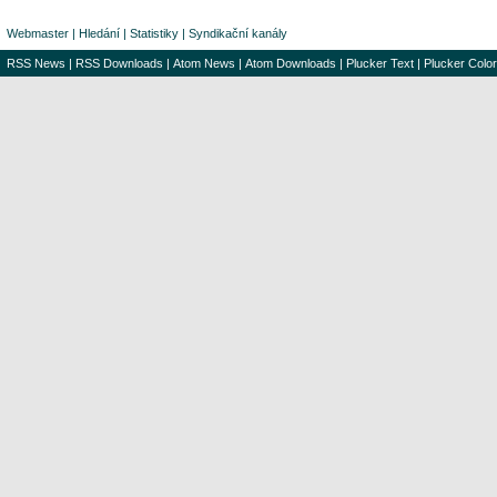
Webmaster
|
Hledání
|
Statistiky
|
Syndikační kanály
RSS News
|
RSS Downloads
|
Atom News
|
Atom Downloads
|
Plucker Text
|
Plucker Color