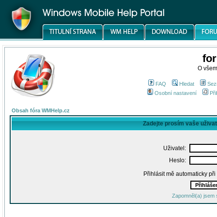
fo
O všem
FAQ
Hledat
Sez
Osobní nastavení
Při
Obsah fóra WMHelp.cz
Zadejte prosím vaše uživa
Uživatel:
Heslo:
Přihlásit mě automaticky př
Zapomněl(a) jsem 