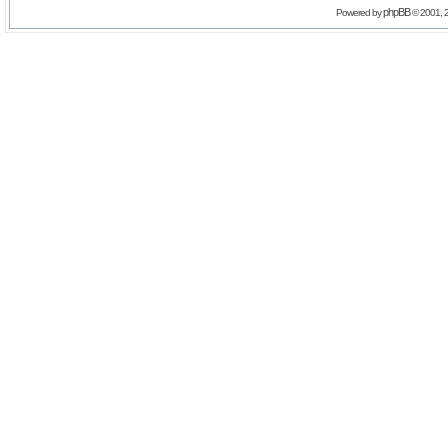
phpBB
Powered by
© 2001, 