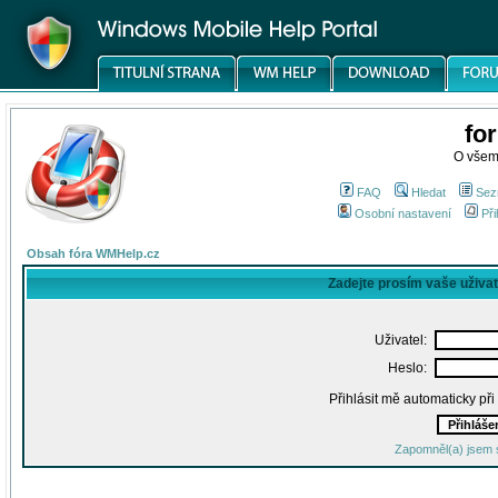
fo
O všem
FAQ
Hledat
Sez
Osobní nastavení
Při
Obsah fóra WMHelp.cz
Zadejte prosím vaše uživa
Uživatel:
Heslo:
Přihlásit mě automaticky př
Zapomněl(a) jsem 