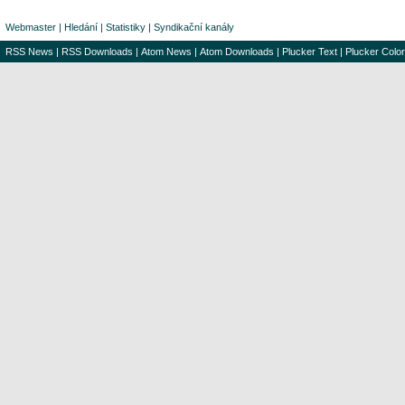
Webmaster
|
Hledání
|
Statistiky
|
Syndikační kanály
RSS News
|
RSS Downloads
|
Atom News
|
Atom Downloads
|
Plucker Text
|
Plucker Color