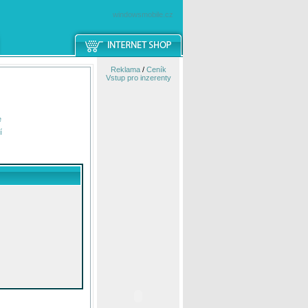
windowsmobile.cz
Reklama
/
Ceník
Vstup pro inzerenty
e
í