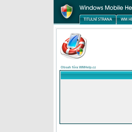
Obsah fóra WMHelp.cz