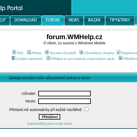
forum.WMHelp.cz
O všem, co souvisí s Windows Mobile
FAQ
Hledat
Seznam uživatelů
Uživatelské skupiny
Registrac
Osobní nastavení
Přihlásit se pro kontrolu soukromých zpráv
Přihlášen
Zadejte prosím vaše uživatelské jméno a heslo
Uživatel:
Heslo:
Přihlásit mě automaticky při každé návštěvě:
Zapomněl(a) jsem svoje heslo