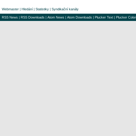
Webmaster
|
Hledání
|
Statistiky
|
Syndikační kanály
RSS News
|
RSS Downloads
|
Atom News
|
Atom Downloads
|
Plucker Text
|
Plucker Color