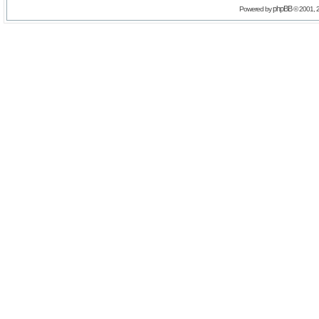
phpBB
Powered by
© 2001, 