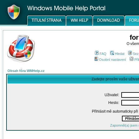
fo
O všem
FAQ
Hledat
Sez
Osobní nastavení
Při
Obsah fóra WMHelp.cz
Zadejte prosím vaše uživa
Uživatel:
Heslo:
Přihlásit mě automaticky př
Zapomněl(a) jsem 