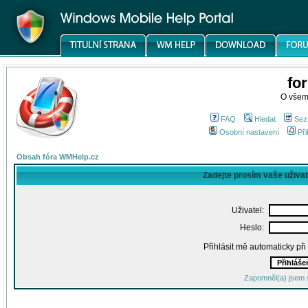
fo
O všem
FAQ
Hledat
Sez
Osobní nastavení
Při
Obsah fóra WMHelp.cz
Zadejte prosím vaše uživa
Uživatel:
Heslo:
Přihlásit mě automaticky př
Zapomněl(a) jsem 