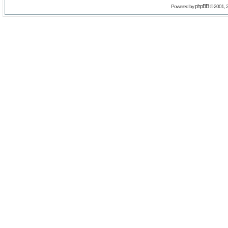
phpBB
Powered by
© 2001, 