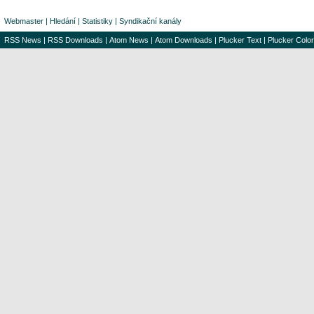
Webmaster
|
Hledání
|
Statistiky
|
Syndikační kanály
RSS News
|
RSS Downloads
|
Atom News
|
Atom Downloads
|
Plucker Text
|
Plucker Color