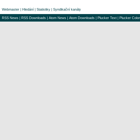
Webmaster
|
Hledání
|
Statistiky
|
Syndikační kanály
RSS News
|
RSS Downloads
|
Atom News
|
Atom Downloads
|
Plucker Text
|
Plucker Color