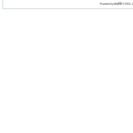
phpBB
Powered by
© 2001, 