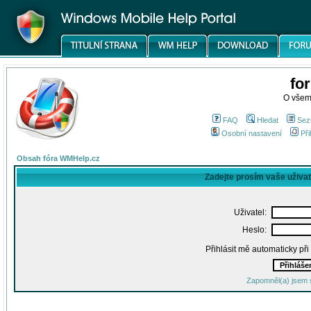
fo
O všem
FAQ
Hledat
Sez
Osobní nastavení
Při
Obsah fóra WMHelp.cz
Zadejte prosím vaše uživa
Uživatel:
Heslo:
Přihlásit mě automaticky př
Zapomněl(a) jsem 