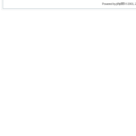
phpBB
Powered by
© 2001, 