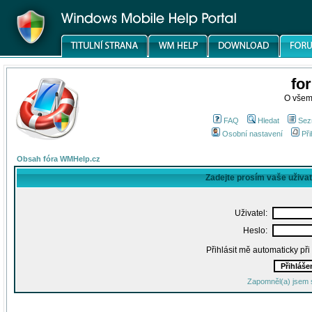
fo
O všem
FAQ
Hledat
Sez
Osobní nastavení
Při
Obsah fóra WMHelp.cz
Zadejte prosím vaše uživa
Uživatel:
Heslo:
Přihlásit mě automaticky př
Zapomněl(a) jsem 