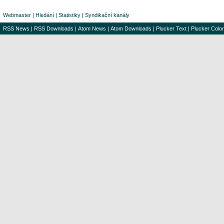
Webmaster
|
Hledání
|
Statistiky
|
Syndikační kanály
RSS News
|
RSS Downloads
|
Atom News
|
Atom Downloads
|
Plucker Text
|
Plucker Color