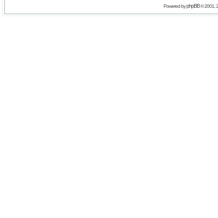
phpBB
Powered by
© 2001, 