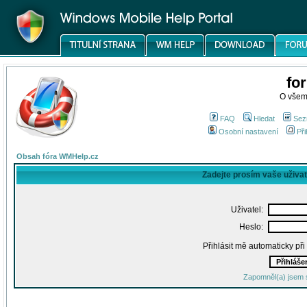
fo
O všem
FAQ
Hledat
Sez
Osobní nastavení
Při
Obsah fóra WMHelp.cz
Zadejte prosím vaše uživa
Uživatel:
Heslo:
Přihlásit mě automaticky př
Zapomněl(a) jsem 