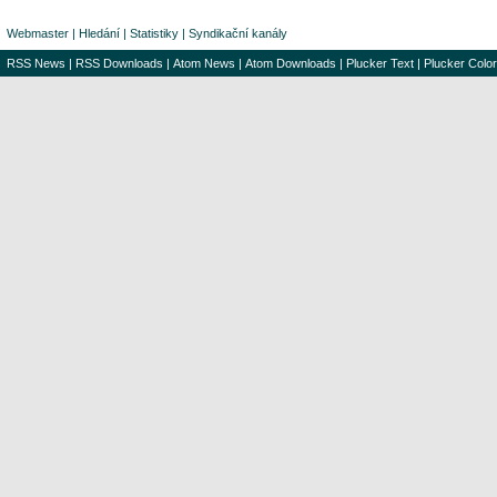
Webmaster
|
Hledání
|
Statistiky
|
Syndikační kanály
RSS News
|
RSS Downloads
|
Atom News
|
Atom Downloads
|
Plucker Text
|
Plucker Color