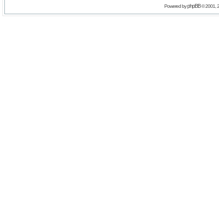
phpBB
Powered by
© 2001, 