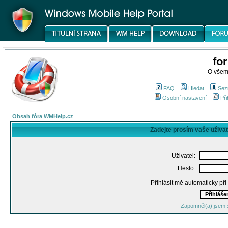
fo
O všem
FAQ
Hledat
Sez
Osobní nastavení
Při
Obsah fóra WMHelp.cz
Zadejte prosím vaše uživa
Uživatel:
Heslo:
Přihlásit mě automaticky př
Zapomněl(a) jsem 