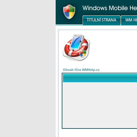
Obsah fóra WMHelp.cz