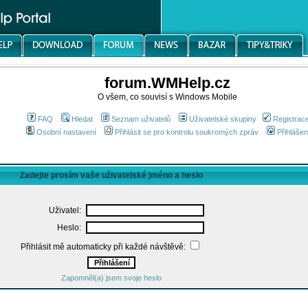
forum.WMHelp.cz
O všem, co souvisí s Windows Mobile
FAQ
Hledat
Seznam uživatelů
Uživatelské skupiny
Registrac
Osobní nastavení
Přihlásit se pro kontrolu soukromých zpráv
Přihlášen
Zadejte prosím vaše uživatelské jméno a heslo
Uživatel:
Heslo:
Přihlásit mě automaticky při každé návštěvě:
Zapomněl(a) jsem svoje heslo