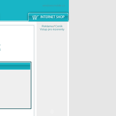
windowsmobile.cz
Reklama
/
Ceník
Vstup pro inzerenty
e
í