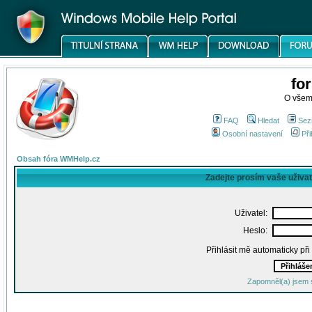
fo
O všem
FAQ
Hledat
Sez
Osobní nastavení
Při
Obsah fóra WMHelp.cz
Zadejte prosím vaše uživa
Uživatel:
Heslo:
Přihlásit mě automaticky př
Zapomněl(a) jsem 