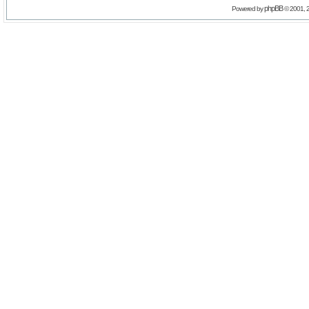
phpBB
Powered by
© 2001, 