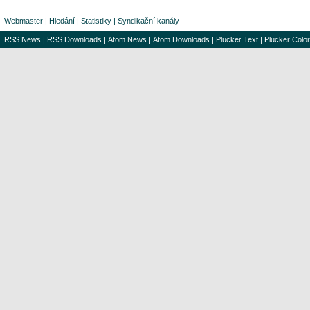
Webmaster
|
Hledání
|
Statistiky
|
Syndikační kanály
RSS News
|
RSS Downloads
|
Atom News
|
Atom Downloads
|
Plucker Text
|
Plucker Color