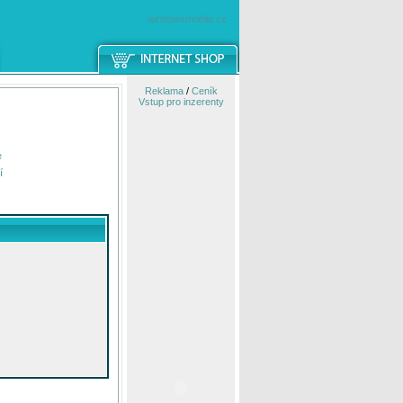
windowsmobile.cz
Reklama
/
Ceník
Vstup pro inzerenty
e
í