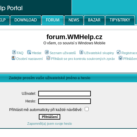
forum.WMHelp.cz
O všem, co souvisí s Windows Mobile
FAQ
Hledat
Seznam uživatelů
Uživatelské skupiny
Registrac
Osobní nastavení
Přihlásit se pro kontrolu soukromých zpráv
Přihlášen
Zadejte prosím vaše uživatelské jméno a heslo
Uživatel:
Heslo:
Přihlásit mě automaticky při každé návštěvě:
Zapomněl(a) jsem svoje heslo