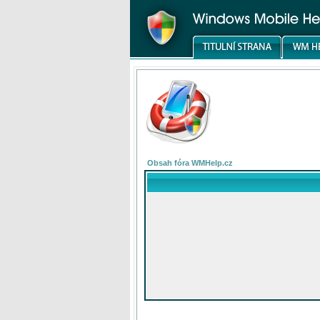
Obsah fóra WMHelp.cz