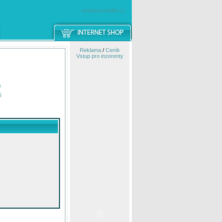
windowsmobile.cz
Reklama
/
Ceník
Vstup pro inzerenty
e
í