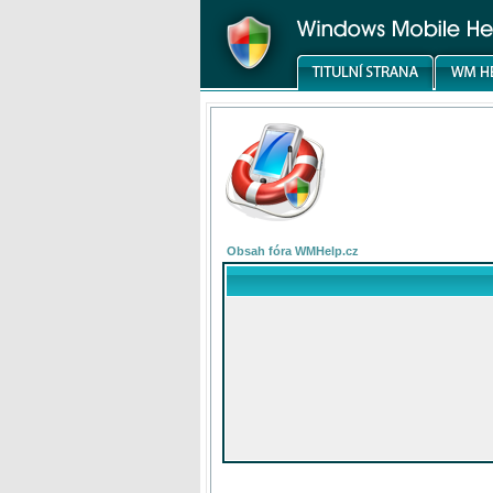
Obsah fóra WMHelp.cz