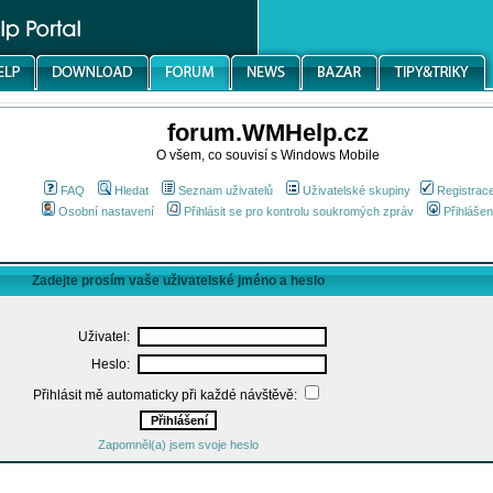
forum.WMHelp.cz
O všem, co souvisí s Windows Mobile
FAQ
Hledat
Seznam uživatelů
Uživatelské skupiny
Registrac
Osobní nastavení
Přihlásit se pro kontrolu soukromých zpráv
Přihlášen
Zadejte prosím vaše uživatelské jméno a heslo
Uživatel:
Heslo:
Přihlásit mě automaticky při každé návštěvě:
Zapomněl(a) jsem svoje heslo