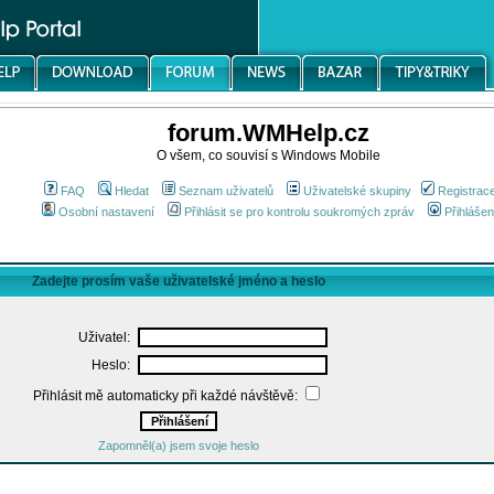
forum.WMHelp.cz
O všem, co souvisí s Windows Mobile
FAQ
Hledat
Seznam uživatelů
Uživatelské skupiny
Registrac
Osobní nastavení
Přihlásit se pro kontrolu soukromých zpráv
Přihlášen
Zadejte prosím vaše uživatelské jméno a heslo
Uživatel:
Heslo:
Přihlásit mě automaticky při každé návštěvě:
Zapomněl(a) jsem svoje heslo