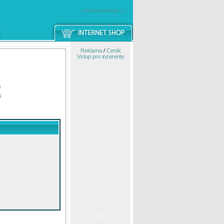
windowsmobile.cz
Reklama
/
Ceník
Vstup pro inzerenty
e
í