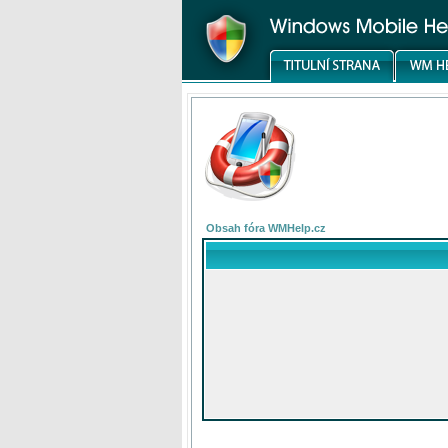
Obsah fóra WMHelp.cz