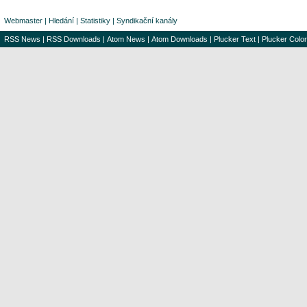
Webmaster
|
Hledání
|
Statistiky
|
Syndikační kanály
RSS News
|
RSS Downloads
|
Atom News
|
Atom Downloads
|
Plucker Text
|
Plucker Color