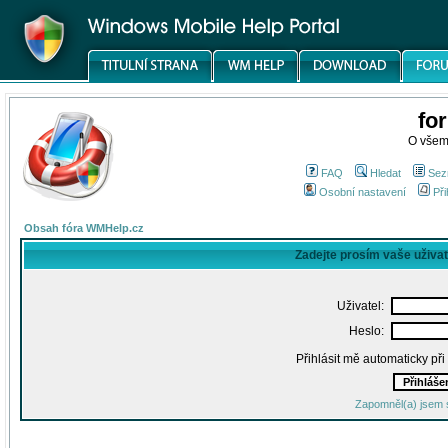
fo
O všem
FAQ
Hledat
Sez
Osobní nastavení
Při
Obsah fóra WMHelp.cz
Zadejte prosím vaše uživa
Uživatel:
Heslo:
Přihlásit mě automaticky př
Zapomněl(a) jsem 