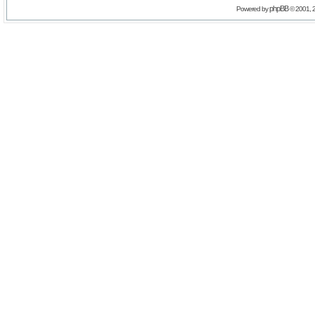
phpBB
Powered by
© 2001, 