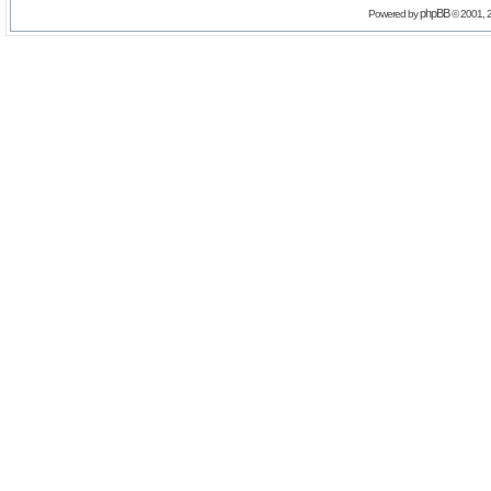
phpBB
Powered by
© 2001, 