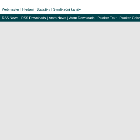
Webmaster
|
Hledání
|
Statistiky
|
Syndikační kanály
RSS News
|
RSS Downloads
|
Atom News
|
Atom Downloads
|
Plucker Text
|
Plucker Color