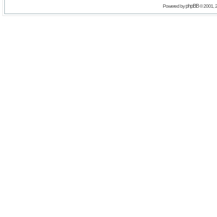
phpBB
Powered by
© 2001, 