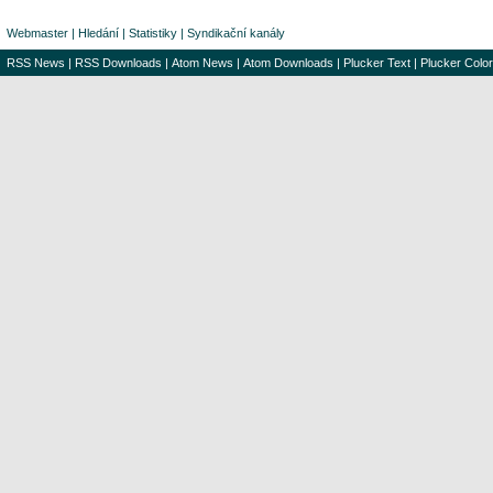
Webmaster
|
Hledání
|
Statistiky
|
Syndikační kanály
RSS News
|
RSS Downloads
|
Atom News
|
Atom Downloads
|
Plucker Text
|
Plucker Color