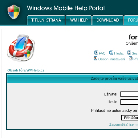
fo
O všem
FAQ
Hledat
Sez
Osobní nastavení
Při
Obsah fóra WMHelp.cz
Zadejte prosím vaše uživa
Uživatel:
Heslo:
Přihlásit mě automaticky př
Zapomněl(a) jsem 