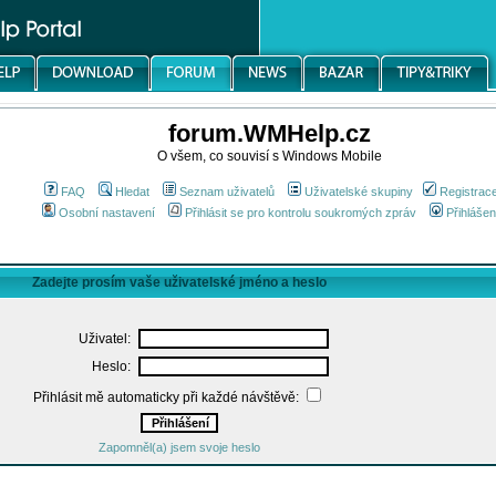
forum.WMHelp.cz
O všem, co souvisí s Windows Mobile
FAQ
Hledat
Seznam uživatelů
Uživatelské skupiny
Registrac
Osobní nastavení
Přihlásit se pro kontrolu soukromých zpráv
Přihlášen
Zadejte prosím vaše uživatelské jméno a heslo
Uživatel:
Heslo:
Přihlásit mě automaticky při každé návštěvě:
Zapomněl(a) jsem svoje heslo