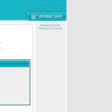
windowsmobile.cz
Reklama
/
Ceník
Vstup pro inzerenty
e
í