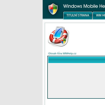
Obsah fóra WMHelp.cz