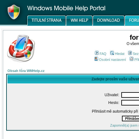
fo
O všem
FAQ
Hledat
Sez
Osobní nastavení
Při
Obsah fóra WMHelp.cz
Zadejte prosím vaše uživa
Uživatel:
Heslo:
Přihlásit mě automaticky př
Zapomněl(a) jsem 