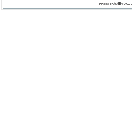
phpBB
Powered by
© 2001, 