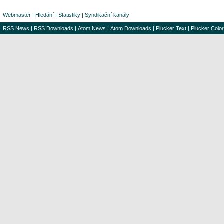
Webmaster
|
Hledání
|
Statistiky
|
Syndikační kanály
RSS News
|
RSS Downloads
|
Atom News
|
Atom Downloads
|
Plucker Text
|
Plucker Color