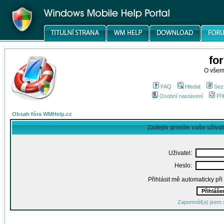
fo
O všem
FAQ
Hledat
Sez
Osobní nastavení
Při
Obsah fóra WMHelp.cz
Zadejte prosím vaše uživa
Uživatel:
Heslo:
Přihlásit mě automaticky př
Zapomněl(a) jsem 