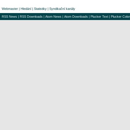
Webmaster
|
Hledání
|
Statistiky
|
Syndikační kanály
RSS News
|
RSS Downloads
|
Atom News
|
Atom Downloads
|
Plucker Text
|
Plucker Color