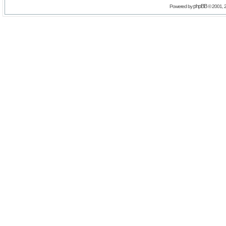
phpBB
Powered by
© 2001, 