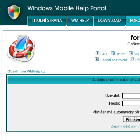
fo
O všem
FAQ
Hledat
Sez
Osobní nastavení
Při
Obsah fóra WMHelp.cz
Zadejte prosím vaše uživa
Uživatel:
Heslo:
Přihlásit mě automaticky př
Zapomněl(a) jsem 