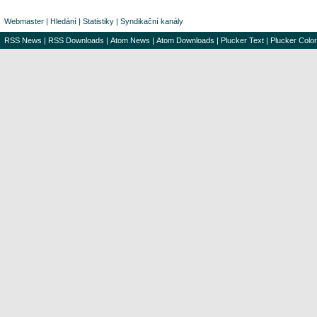
Webmaster
|
Hledání
|
Statistiky
|
Syndikační kanály
RSS News
|
RSS Downloads
|
Atom News
|
Atom Downloads
|
Plucker Text
|
Plucker Color