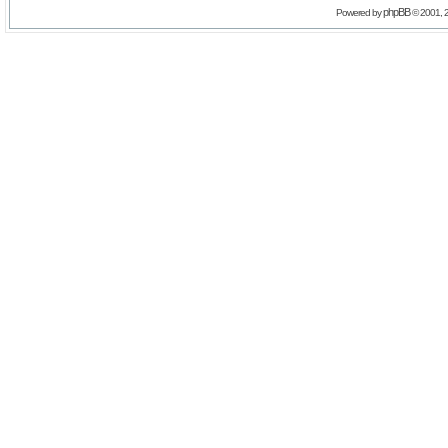
phpBB
Powered by
© 2001, 