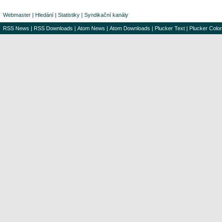
Webmaster
|
Hledání
|
Statistiky
|
Syndikační kanály
RSS News
|
RSS Downloads
|
Atom News
|
Atom Downloads
|
Plucker Text
|
Plucker Color