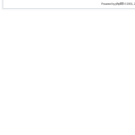
phpBB
Powered by
© 2001, 