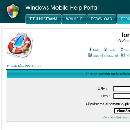
fo
O všem
FAQ
Hledat
Sez
Osobní nastavení
Při
Obsah fóra WMHelp.cz
Zadejte prosím vaše uživa
Uživatel:
Heslo:
Přihlásit mě automaticky př
Zapomněl(a) jsem 